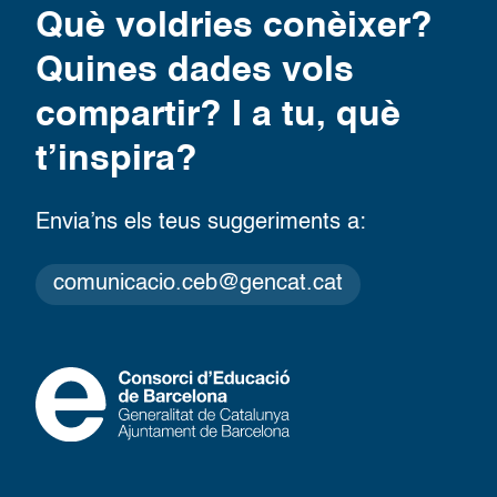
Què voldries conèixer?
Quines dades vols
compartir? I a tu, què
t’inspira?
Envia’ns els teus suggeriments a:
comunicacio.ceb@gencat.cat