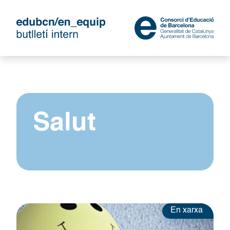
Salut
En xarxa