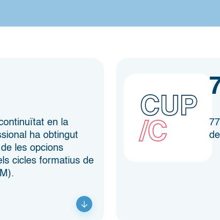
continuïtat en la
77
sional ha obtingut
de
 de les opcions
s cicles formatius de
GM).