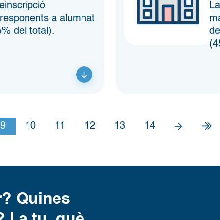
reinscripció
La
rresponents a alumnat
ma
 del total).
de
(4
(current)
9
10
11
12
13
14
r? Quines
 I a tu, què