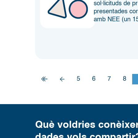
sol·licituds de p
presentades co
amb NEE (un 15%
5
6
7
8
Què voldries conèixe
dades vols compartir?