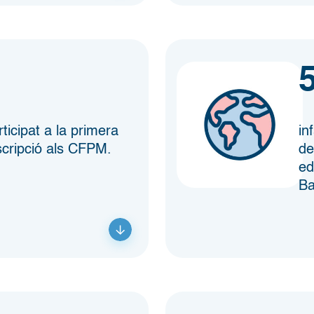
icipat a la primera
in
scripció als CFPM.
de
ed
Ba