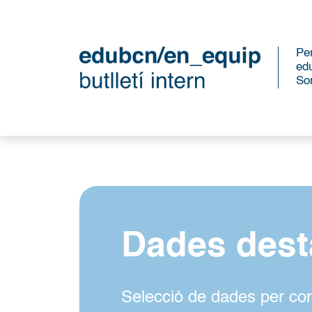
Per
ed
So
Dades des
Selecció de dades per con