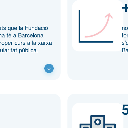
ats que la Fundació
no
na té a Barcelona
fo
proper curs a la xarxa
s’
ularitat pública.
Ba