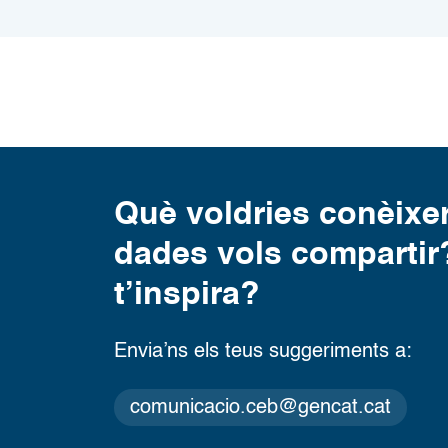
Què voldries conèixe
dades vols compartir?
t’inspira?
Envia’ns els teus suggeriments a:
comunicacio.ceb@gencat.cat