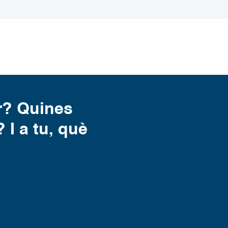
r? Quines
 I a tu, què