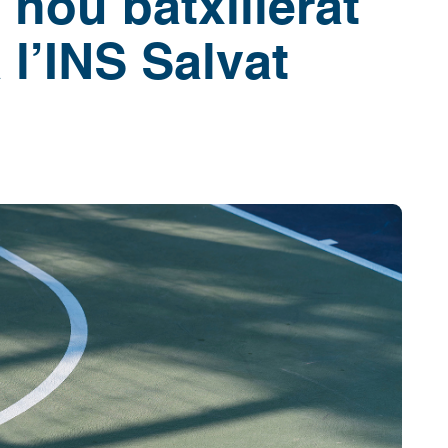
 nou batxillerat
 l’INS Salvat