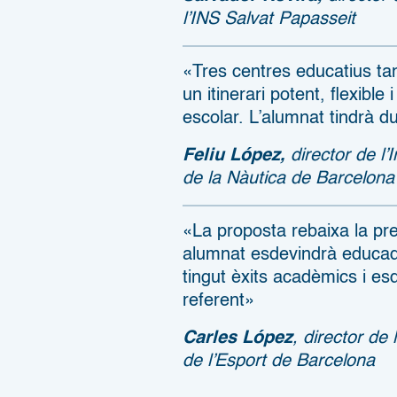
l’INS Salvat Papasseit
«Tres centres educatius ta
un itinerari potent, flexibl
escolar. L’alumnat tindrà d
Feliu López
,
director de l’I
de la Nàutica de Barcelona
«La proposta rebaixa la pres
alumnat esdevindrà educad
tingut èxits acadèmics i es
referent»
Carles López
, director de l
de l’Esport de Barcelona