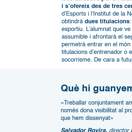
i s’ofereix des de tres ce
d’Esports i l’Institut de la
obtindrà
dues titulacions
:
esportiu. L’alumnat que v
assumible i afrontarà el se
permetrà entrar en el món l
titulacions d’entrenador o 
socorrisme. De cara a futu
Què hi guanye
«Treballar conjuntament amb
només dona visibilitat al pro
que hem dissenyat»
Salvador Rovira
,
director 