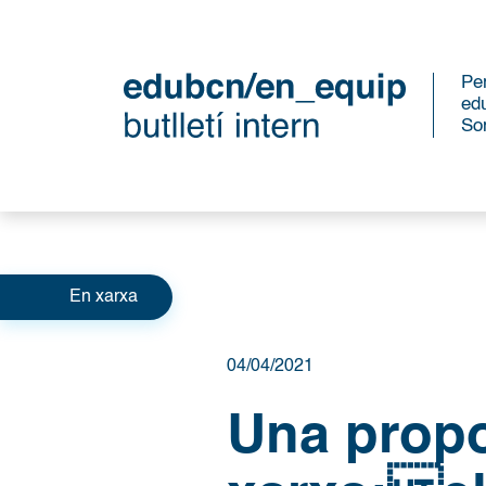
Per
ed
So
Categories
En xarxa
04/04/2021
Una propo