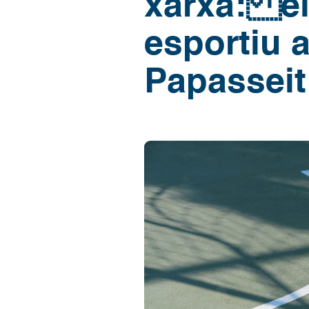
xarxa: el
esportiu a
Papasseit