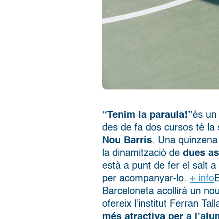
“Tenim la paraula!”
és un
des de fa dos cursos té la
Nou Barris
. Una quinzena
la dinamització de
dues as
està a punt de fer el salt a
per acompanyar-lo.
+ info
E
Barceloneta acollirà un nou
ofereix l’institut Ferran Ta
més atractiva per a l’al