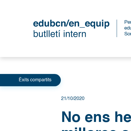
Per
ed
So
Categories
Èxits compartits
21/10/2020
No ens he