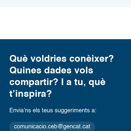
Què voldries conèixer?
Quines dades vols
compartir? I a tu, què
t’inspira?
Envia’ns els teus suggeriments a:
comunicacio.ceb@gencat.cat