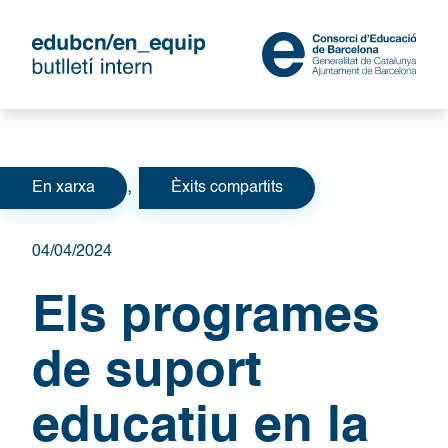
Categories
,
En xarxa
Èxits compartits
04/04/2024
Els programes
de suport
educatiu en la