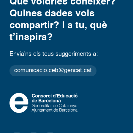
Què voldries conèixer?
Quines dades vols
compartir? I a tu, què
t’inspira?
Envia’ns els teus suggeriments a:
comunicacio.ceb@gencat.cat