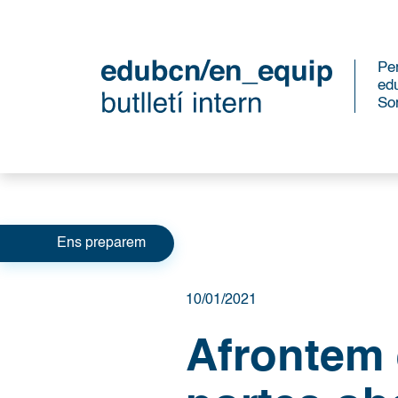
Per
ed
So
Categories
Ens preparem
10/01/2021
Afrontem 