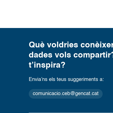
Què voldries conèixe
dades vols compartir?
t’inspira?
Envia’ns els teus suggeriments a:
comunicacio.ceb@gencat.cat