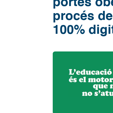
portes obe
procés de
100% digi