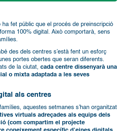
ha fet públic que el procés de preinscripció
forma 100% digital. Això comportarà, sens
amílies.
é des dels centres s’està fent un esforç
 unes portes obertes que seran diferents.
ats de la ciutat,
cada centre dissenyarà una
cial o mixta adaptada a les seves
ital als centres
famílies, aquestes setmanes s’han organitzat
ives virtuals adreçades als equips dels
ió (com compartim el projecte
re coneixement específic d’eines digitals
.