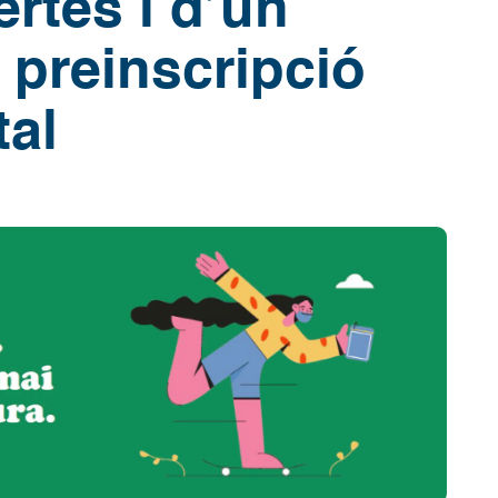
rtes i d’un
 preinscripció
tal