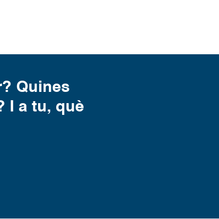
r? Quines
 I a tu, què